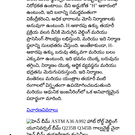
నిరోధకత ఉంటాయి. దీని అడ్డుకోత "H" ఆకారంలో
ఉంటుంది, ఇది బలాన్ని సమర్థవంతంగా
వికేంద్రీకరించి, అధిక భారాలను మోసే నిర్మాణాలకు
అనువుగా ఉంటుంది. H-ఆకారపు ఉక్కు తయారీ
ప్రక్రియ వలన దీనికి మెరుగైన వెల్డింగ్ మరియు
ప్రాసెసింగ్ సౌలభ్యం లభిస్తుంది, మరియు ఇది నిర్మాణ
స్థలాన్ని సులభతరం చేస్తుంది. అంతేకాకుండా, H-
ఆకారపు ఉక్కు బరువు తక్కువగా మరియు బలం
ఎక్కువగా ఉంటుంది, ఇది భవనం యొక్క బరువును
తగ్గించి, నిర్మాణం యొక్క ఆర్థిక వ్యవస్థను మరియు
భద్రతను మెరుగుపరుస్తుంది. ఇది నిర్మాణం,
వంతెనలు మరియు యంత్రాల తయారీ వంటి
రంగాలలో విస్తృతంగా ఉపయోగించబడుతుంది
మరియు ఆధునిక ఇంజనీరింగ్‌లో ఒక అనివార్యమైన
పదార్థంగా మారింది.
విచారణ
వివరాలు