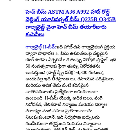
హెచ్ బీమ్ ASTM A36 A992 హాట్ రోల్డ్
వెల్డింగ్ యూనివర్సల్ బీమ్ Q235B Q345B
గాల్వనైజ్డ్ చైనా హెచ్ బీమ్ తయారీదారు
కంపెనీలు
గాల్వనైజ్డ్ H-బీమ్
ఇది హాట్-డిప్ గాల్వనైజింగ్ ప్రక్రియ
ద్వారా సాధారణ H-బీమ్ ఉపరితలంపై దట్టమైన
జింక్ పొరను ఏర్పరిచే ఒక తుప్పు నిరోధక ప్రొఫైల్. ఇది
50 సంవత్సరాలకు పైగా తుప్పు నిరోధకతను
అందిస్తుంది (సాల్ట్ స్ప్రే పరీక్ష >4,800 గంటలు),
అందువల్ల ఇది తీరప్రాంతాలు, రసాయన పరిశ్రమలు
మరియు అధిక తేమ వంటి కఠినమైన
వాతావరణాలకు ప్రత్యేకంగా అనుకూలంగా
ఉంటుంది. H-బీమ్ యొక్క అధిక బలం, వంగే
నిరోధకత, తేలికపాటి నిర్మాణం మరియు నిర్మాణ
సౌలభ్యం వంటి సహజ ప్రయోజనాలను
నిలుపుకుంటూనే, ఇది నిర్వహణ ఖర్చులను
గణనీయంగా తగ్గిస్తుంది మరియు నిర్మాణాల
(ఉదాహరణకు, పోర్ట్ క్రేన్ రైల్స్ మరియు ఆఫ్‌షోర్