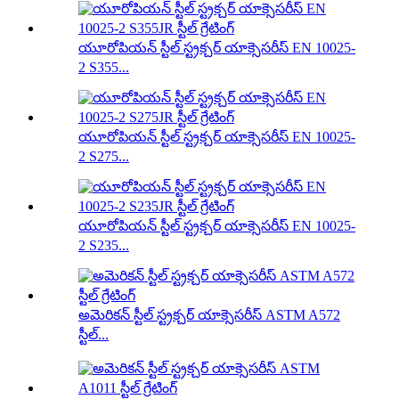
యూరోపియన్ స్టీల్ స్ట్రక్చర్ యాక్సెసరీస్ EN 10025-
2 S355...
యూరోపియన్ స్టీల్ స్ట్రక్చర్ యాక్సెసరీస్ EN 10025-
2 S275...
యూరోపియన్ స్టీల్ స్ట్రక్చర్ యాక్సెసరీస్ EN 10025-
2 S235...
అమెరికన్ స్టీల్ స్ట్రక్చర్ యాక్సెసరీస్ ASTM A572
స్టీల్...