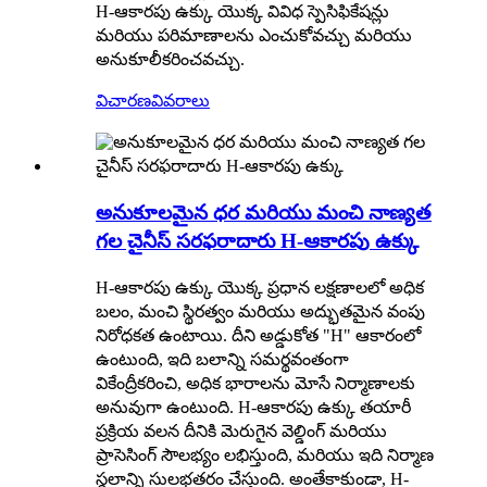
H-ఆకారపు ఉక్కు యొక్క వివిధ స్పెసిఫికేషన్లు
మరియు పరిమాణాలను ఎంచుకోవచ్చు మరియు
అనుకూలీకరించవచ్చు.
విచారణ
వివరాలు
అనుకూలమైన ధర మరియు మంచి నాణ్యత
గల చైనీస్ సరఫరాదారు H-ఆకారపు ఉక్కు
H-ఆకారపు ఉక్కు యొక్క ప్రధాన లక్షణాలలో అధిక
బలం, మంచి స్థిరత్వం మరియు అద్భుతమైన వంపు
నిరోధకత ఉంటాయి. దీని అడ్డుకోత "H" ఆకారంలో
ఉంటుంది, ఇది బలాన్ని సమర్థవంతంగా
వికేంద్రీకరించి, అధిక భారాలను మోసే నిర్మాణాలకు
అనువుగా ఉంటుంది. H-ఆకారపు ఉక్కు తయారీ
ప్రక్రియ వలన దీనికి మెరుగైన వెల్డింగ్ మరియు
ప్రాసెసింగ్ సౌలభ్యం లభిస్తుంది, మరియు ఇది నిర్మాణ
స్థలాన్ని సులభతరం చేస్తుంది. అంతేకాకుండా, H-