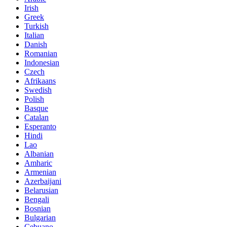
Irish
Greek
Turkish
Italian
Danish
Romanian
Indonesian
Czech
Afrikaans
Swedish
Polish
Basque
Catalan
Esperanto
Hindi
Lao
Albanian
Amharic
Armenian
Azerbaijani
Belarusian
Bengali
Bosnian
Bulgarian
Cebuano