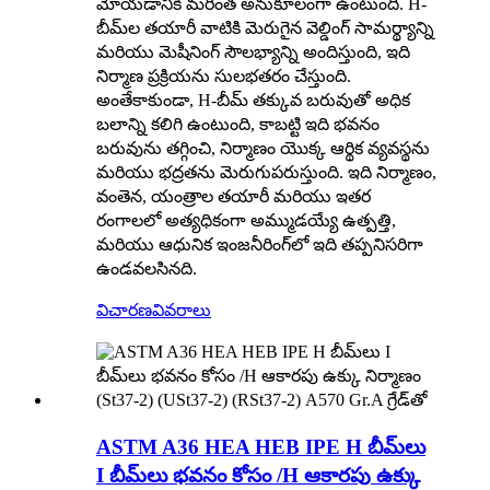
మోయడానికి మరింత అనుకూలంగా ఉంటుంది. H-
బీమ్‌ల తయారీ వాటికి మెరుగైన వెల్డింగ్ సామర్థ్యాన్ని
మరియు మెషీనింగ్ సౌలభ్యాన్ని అందిస్తుంది, ఇది
నిర్మాణ ప్రక్రియను సులభతరం చేస్తుంది.
అంతేకాకుండా, H-బీమ్ తక్కువ బరువుతో అధిక
బలాన్ని కలిగి ఉంటుంది, కాబట్టి ఇది భవనం
బరువును తగ్గించి, నిర్మాణం యొక్క ఆర్థిక వ్యవస్థను
మరియు భద్రతను మెరుగుపరుస్తుంది. ఇది నిర్మాణం,
వంతెన, యంత్రాల తయారీ మరియు ఇతర
రంగాలలో అత్యధికంగా అమ్ముడయ్యే ఉత్పత్తి,
మరియు ఆధునిక ఇంజనీరింగ్‌లో ఇది తప్పనిసరిగా
ఉండవలసినది.
విచారణ
వివరాలు
ASTM A36 HEA HEB IPE H బీమ్‌లు
I బీమ్‌లు భవనం కోసం /H ఆకారపు ఉక్కు