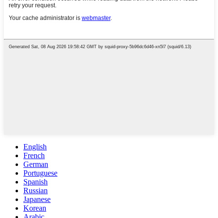
English
French
German
Portuguese
Spanish
Russian
Japanese
Korean
Arabic