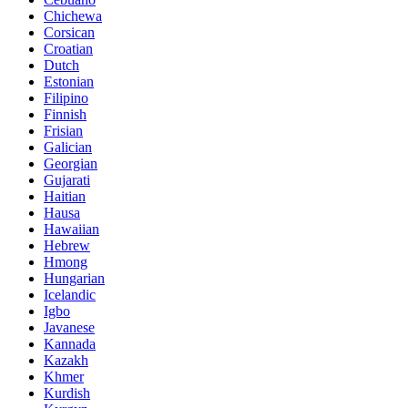
Chichewa
Corsican
Croatian
Dutch
Estonian
Filipino
Finnish
Frisian
Galician
Georgian
Gujarati
Haitian
Hausa
Hawaiian
Hebrew
Hmong
Hungarian
Icelandic
Igbo
Javanese
Kannada
Kazakh
Khmer
Kurdish