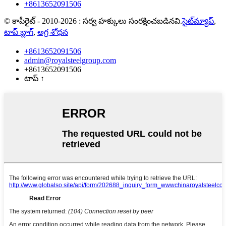
+8613652091506
© కాపీరైట్ - 2010-2026 : సర్వ హక్కులు సంరక్షించబడినవి.
సైట్‌మ్యాప్
,
టాప్ బ్లాగ్
,
అగ్ర శోధన
+8613652091506
admin@royalsteelgroup.com
+8613652091506
టాప్
↑