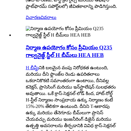
ప్లాట్‌ఫారమ్ సపోర్ట్‌లలో) జీవితకాలాన్ని పొడిగిస్తుంది.
విచారణ
వివరాలు
నిర్మాణ ఉపయోగం కోసం ప్రీమియం Q235
గాల్వనైజ్డ్ స్టీల్ H బీమ్‌లు HEA HEB
H బీమ్
దీనికి బలమైన వంపు నిరోధకత ఉంటుంది,
మరియు దీని ఫ్లాంజ్‌ల రెండు ఉపరితలాలు
ఒకదానికొకటి సమాంతరంగా ఉంటాయి, దీనివల్ల
కనెక్షన్, ప్రాసెసింగ్ మరియు ఇన్‌స్టాలేషన్ సులభతరం
అవుతాయి. ఒకే క్రాస్-సెక్షనల్ లోడ్ కింద, హాట్-రోల్డ్
H-స్టీల్ నిర్మాణం సాంప్రదాయ ఉక్కు నిర్మాణం కంటే
15%-20% తేలికగా ఉంటుంది. దీనిని T-ఆకారపు
ఉక్కు మరియు తేనెగూడు బీమ్‌లుగా ప్రాసెస్
చేయవచ్చు మరియు ఇంజనీరింగ్ డిజైన్ మరియు
ఉత్పత్తి అవసరాలను తీర్చడానికి వివిధ క్రాస్-సెక్షనల్