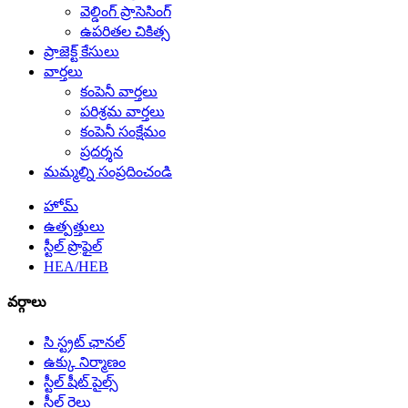
వెల్డింగ్ ప్రాసెసింగ్
ఉపరితల చికిత్స
ప్రాజెక్ట్ కేసులు
వార్తలు
కంపెనీ వార్తలు
పరిశ్రమ వార్తలు
కంపెనీ సంక్షేమం
ప్రదర్శన
మమ్మల్ని సంప్రదించండి
హోమ్
ఉత్పత్తులు
స్టీల్ ప్రొఫైల్
HEA/HEB
వర్గాలు
సి స్ట్రట్ ఛానల్
ఉక్కు నిర్మాణం
స్టీల్ షీట్ పైల్స్
స్టీల్ రైలు